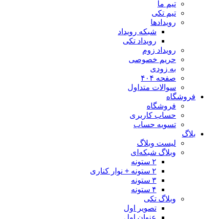
تیم ما
تیم تکی
رویدادها
شبکه رویداد
رویداد تکی
رویداد زوم
حریم خصوصی
به زودی
صفحه ۴۰۴
سوالات متداول
فروشگاه
فروشگاه
حساب کاربری
تسویه حساب
بلاگ
لیست وبلاگ
وبلاگ شبکه‌ای
۲ ستونه
۲ ستونه + نوار کناری
۳ ستونه
۴ ستونه
وبلاگ تکی
تصویر اول
عنوان اول