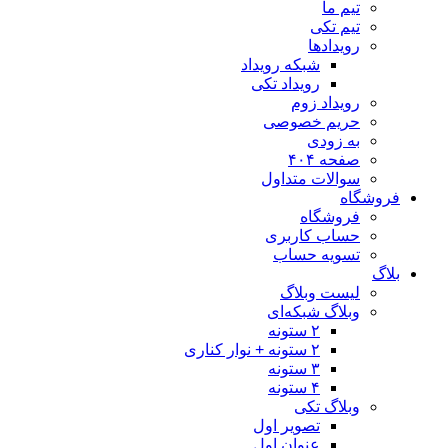
تیم ما
تیم تکی
رویدادها
شبکه رویداد
رویداد تکی
رویداد زوم
حریم خصوصی
به زودی
صفحه ۴۰۴
سوالات متداول
فروشگاه
فروشگاه
حساب کاربری
تسویه حساب
بلاگ
لیست وبلاگ
وبلاگ شبکه‌ای
۲ ستونه
۲ ستونه + نوار کناری
۳ ستونه
۴ ستونه
وبلاگ تکی
تصویر اول
عنوان اول