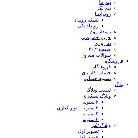
تیم ما
تیم تکی
رویدادها
شبکه رویداد
رویداد تکی
رویداد زوم
حریم خصوصی
به زودی
صفحه ۴۰۴
سوالات متداول
فروشگاه
فروشگاه
حساب کاربری
تسویه حساب
بلاگ
لیست وبلاگ
وبلاگ شبکه‌ای
۲ ستونه
۲ ستونه + نوار کناری
۳ ستونه
۴ ستونه
وبلاگ تکی
تصویر اول
عنوان اول