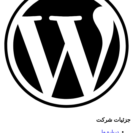
یات شرکت
درباره ما