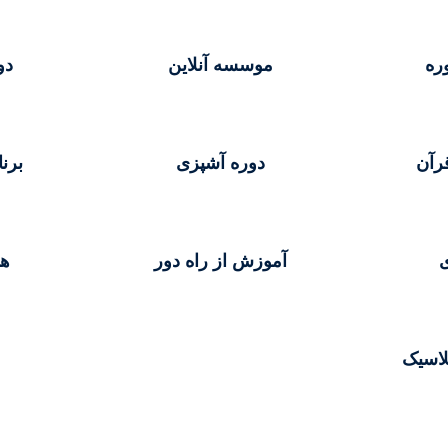
ره
موسسه آنلاین
دو
رآن
دوره آشپزی
برن
ی
آموزش از راه دور
هن
لاسیک