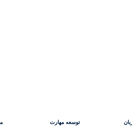
بان
توسعه مهارت
م