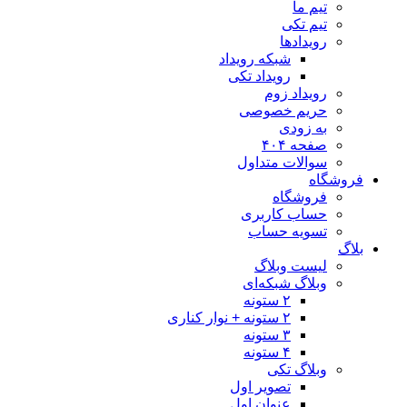
تیم ما
تیم تکی
رویدادها
شبکه رویداد
رویداد تکی
رویداد زوم
حریم خصوصی
به زودی
صفحه ۴۰۴
سوالات متداول
فروشگاه
فروشگاه
حساب کاربری
تسویه حساب
بلاگ
لیست وبلاگ
وبلاگ شبکه‌ای
۲ ستونه
۲ ستونه + نوار کناری
۳ ستونه
۴ ستونه
وبلاگ تکی
تصویر اول
عنوان اول