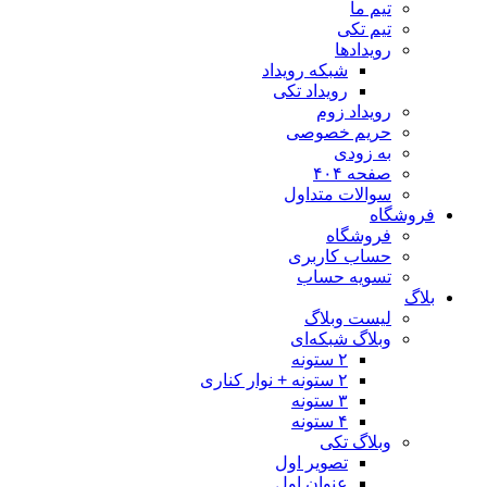
تیم ما
تیم تکی
رویدادها
شبکه رویداد
رویداد تکی
رویداد زوم
حریم خصوصی
به زودی
صفحه ۴۰۴
سوالات متداول
فروشگاه
فروشگاه
حساب کاربری
تسویه حساب
بلاگ
لیست وبلاگ
وبلاگ شبکه‌ای
۲ ستونه
۲ ستونه + نوار کناری
۳ ستونه
۴ ستونه
وبلاگ تکی
تصویر اول
عنوان اول