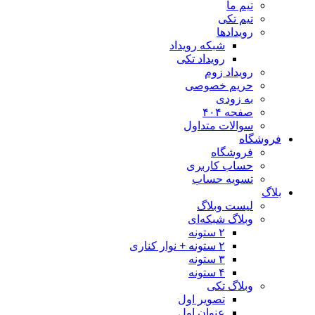
تیم ما
تیم تکی
رویدادها
شبکه رویداد
رویداد تکی
رویداد زوم
حریم خصوصی
به زودی
صفحه ۴۰۴
سوالات متداول
فروشگاه
فروشگاه
حساب کاربری
تسویه حساب
بلاگ
لیست وبلاگ
وبلاگ شبکه‌ای
۲ ستونه
۲ ستونه + نوار کناری
۳ ستونه
۴ ستونه
وبلاگ تکی
تصویر اول
عنوان اول