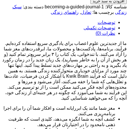
ودن به سبد خرید
ه کالا:
becoming-a-guided-journal-1
دسته بندی:
سبک
گی
برچسب ها:
تعادل
,
راهنمای زندگی
توضیحات
توضیحات تکمیلی
نظرات (0)
ز جدیدترین علوم اعصاب برای یادگیری سریع استفاده کرده‌ایم.
ند، برنامه‌ها، پادکست‌ها و محصولات ما، ابرقدرت‌های مغز شما
را آزاد می‌کنند. با تندخوانی، یک کتاب را ۳ برابر سریع‌تر تمام کنید (و
خش از آن را به خاطر بسپارید)، یک زبان جدید را در زمان رکورد
بگیرید و به راحتی بر مهارت‌های جدید تسلط پیدا کنید. اینها تنها
مورد از مزایای خودیاری متحول‌کننده زندگی هستند. به همین
دلیل است که فرآیند Kwik Brain با آشکار کردن فرضیات، عادت‌ها
لل‌هایی که شما را خفه می‌کنند، آغاز می‌شود و مرزها و
ده‌های آنچه فکر می‌کنید ممکن است را از نو ترسیم می‌کند.
فرآیند به شما می‌آموزد که چگونه در هر جنبه‌ای از زندگی خود،
 را که می‌خواهید شناسایی کنید.
مغز شما مانند یک ابررایانه است و افکار شما آن را برای اجرا
برنامه‌ریزی می‌کنند.
کشف آنچه به شما انگیزه می‌دهد، کلیدی است که ظرفیت
ذهنی نامحدود را در اختیارتان قرار می‌دهد.