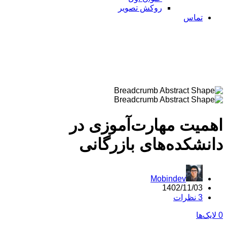
روکش تصویر
تماس
میت مهارت‌آموزی در
نشکده‌های بازرگانی
Mobindev
1402/11/03
3 نظرات
ک‌ها