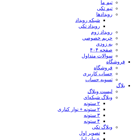
تیم ما
تیم تکی
رویدادها
شبکه رویداد
رویداد تکی
رویداد زوم
حریم خصوصی
به زودی
صفحه ۴۰۴
سوالات متداول
فروشگاه
فروشگاه
حساب کاربری
تسویه حساب
بلاگ
لیست وبلاگ
وبلاگ شبکه‌ای
۲ ستونه
۲ ستونه + نوار کناری
۳ ستونه
۴ ستونه
وبلاگ تکی
تصویر اول
عنوان اول