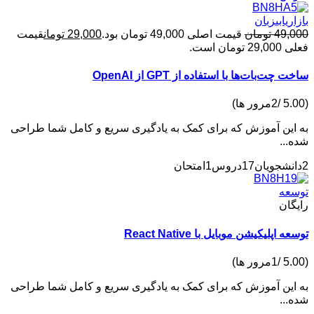
یابی
زبان
49,
تومان
قیمت اصلی 49,000 تومان بود.
29,000
تومان
قیمت
مان است.
ت‌بات‌ها با استفاده از GPT از OpenAI
ین آموزش که برای کمک به یادگیری سریع و کامل شما طراحی
..
17دروس
1امتحان
عه
ان
اپلیکیشن موبایل با React Native
ین آموزش که برای کمک به یادگیری سریع و کامل شما طراحی
..