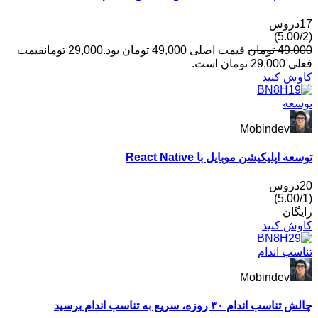
49,
تومان
قیمت اصلی 49,000 تومان بود.
29,000
تومان
قیمت
مان است.
 کنید
عه
Mobindev
اپلیکیشن موبایل با React Native
ان
 کنید
ب اندام
Mobindev
 اندام ۳۰ روزه، سریع به تناسب اندام برسید