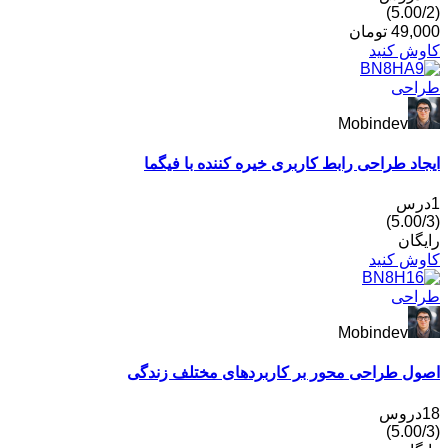
49,
تومان
 کنید
حی
Mobindev
د طراحی رابط کاربری خیره کننده با فیگما
ان
 کنید
حی
Mobindev
 طراحی محور بر کاربردهای مختلف زندگی